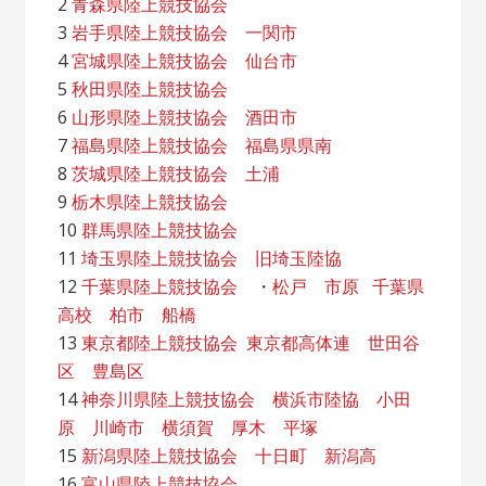
2
青森県陸上競技協会
3
岩手県陸上競技協会
一関市
4
宮城県陸上競技協会
仙台市
5
秋田県陸上競技協会
6
山形県陸上競技協会
酒田市
7
福島県陸上競技協会
福島県県南
8
茨城県陸上競技協会
土浦
9
栃木県陸上競技協会
10
群馬県陸上競技協会
11
埼玉県陸上競技協会
旧埼玉陸協
12
千葉県陸上競技協会
・
松戸
市原
千葉県
高校
柏市
船橋
13
東京都陸上競技協会
東京都高体連
世田谷
区
豊島区
14
神奈川県陸上競技協会
横浜市陸協
小田
原
川崎市
横須賀
厚木
平塚
15
新潟県陸上競技協会
十日町
新潟高
16
富山県陸上競技協会