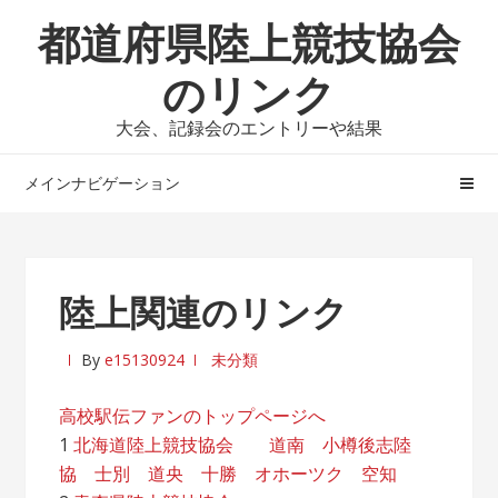
ナ
コ
都道府県陸上競技協会
ビ
ン
ゲ
テ
のリンク
ー
ン
大会、記録会のエントリーや結果
シ
ツ
ョ
へ
メインナビゲーション
ン
ス
へ
キ
ス
ッ
キ
プ
陸上関連のリンク
ッ
プ
By
e15130924
未分類
高校駅伝ファンのトップページへ
1
北海道陸上競技協会
道南
小樽後志陸
協
士別
道央
十勝
オホーツク
空知